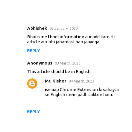
Abhishek
02 January, 2023
C
Bhai isme thodi information aur add karo fir
o
article aur bhi jabardast ban jaayega.
m
REPLY
m
e
Anonymous
03 March, 2023
n
This article should be in English
t
Mr. Kishor
04 March, 2023
s
ise aap Chrome Extension ki sahayta
se English mein padh sakten hain.
REPLY