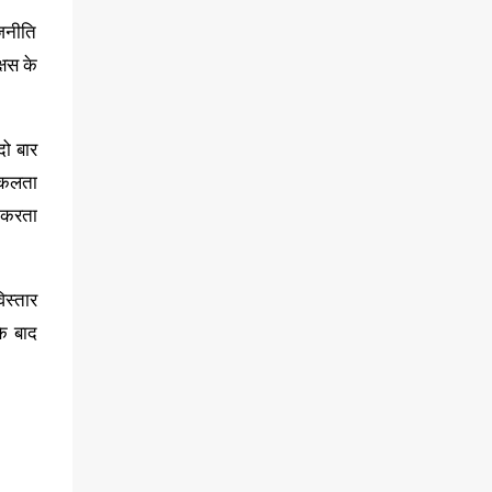
जनीति
्षस के
दो बार
निकलता
त करता
िस्तार
के बाद