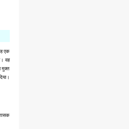
 वह एक
था। वह
 मुक्त
 दिया।
य शासक