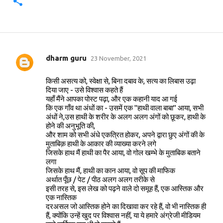
dharm guru
23 November, 2021
C
o
किसी असत्य को, स्वेक्षा से, बिना दबाव के, सत्य का लिबास उढ़ा
m
दिया जाए - उसे विश्वास कहते हैं
यहाँ मैंने आपका पोस्ट पढ़ा, और एक कहानी याद आ गई
m
कि एक गाँव था अंधों का - उसमें एक "हाथी वाला बाबा" आया, सभी
e
अंधों ने,उस हाथी के शरीर के अलग अलग अंगों को छूकर, हाथी के
होने की अनुभूति की,
n
और शाम को सभी अंधे एकत्रित होकर, अपने द्वारा छुए अंगों की के
t
मुताबिक़ हाथी के आकार की व्याख्या करने लगे
जिसके हाथ मैं हाथी का पैर आया, वो गोल खम्भे के मुताबिक बताने
s
लगा
जिसके हाथ मैं, हाथी का कान आया, वो सूप की माफिक
अर्थात पूँछ / पेट / पीठ अलग अलग तरीके से
इसी तरह से, इस लेख को पढ़ने वाले दो समूह हैं, एक आस्तिक और
एक नास्तिक
दरअसल जो आस्तिक होने का दिखावा कर रहे हैं, वो भी नास्तिक ही
हैं, क्योंकि उन्हें खुद पर विश्वास नहीं, या ये हमारे अंग्रेजी मीडियम