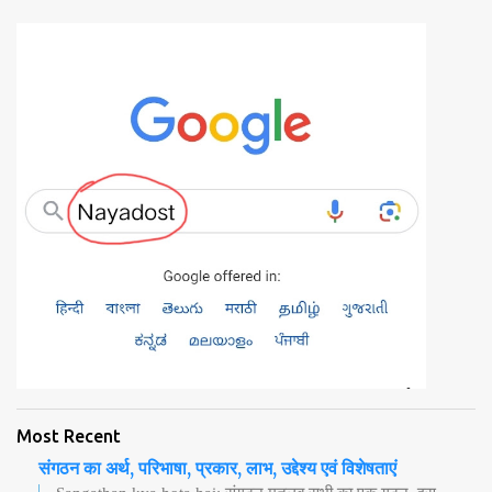
t
a
C
o
m
m
e
n
t
Most Recent
संगठन का अर्थ, परिभाषा, प्रकार, लाभ, उद्देश्य एवं विशेषताएं