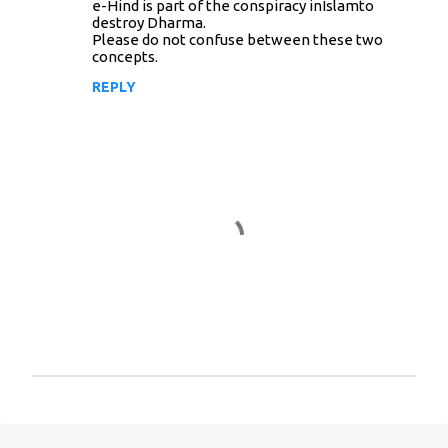
e-Hind is part of the conspiracy inIslamto
destroy Dharma.
Please do not confuse between these two
concepts.
REPLY
P
o
s