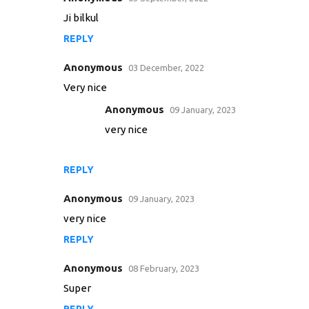
C
Ji bilkul
o
REPLY
m
m
Anonymous
03 December, 2022
e
Very nice
n
Anonymous
09 January, 2023
t
very nice
s
REPLY
Anonymous
09 January, 2023
very nice
REPLY
Anonymous
08 February, 2023
Super