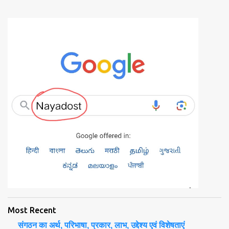
s
t
a
C
o
m
m
e
n
t
Most Recent
संगठन का अर्थ, परिभाषा, प्रकार, लाभ, उद्देश्य एवं विशेषताएं