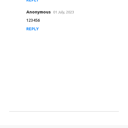
REPLY
Anonymous
01 July, 2023
123456
REPLY
P
o