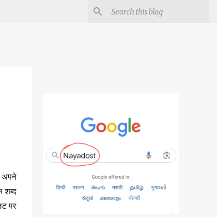
ं अपने
म शब्द
 तट पर