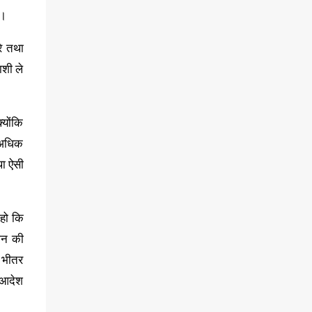
ै।
रे तथा
ाशी ले
योंकि
 अधिक
था ऐसी
हो कि
मान की
े भीतर
ा आदेश