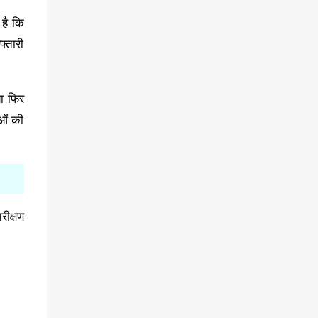
 है कि
फ्तारी
या फिर
ुओं की
रीक्षण