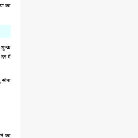
्या का
 शुल्क
दर में
ु सीमा
ने का